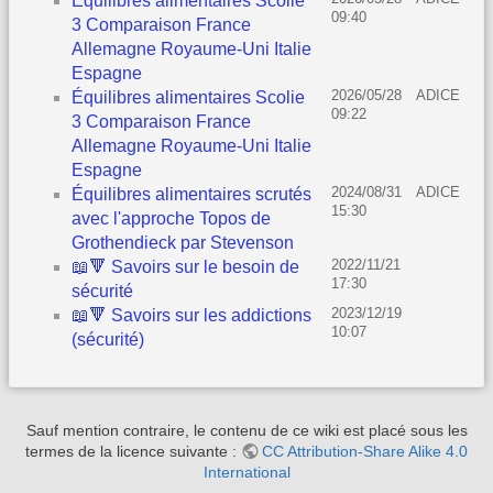
Équilibres alimentaires Scolie
09:40
3 Comparaison France
Allemagne Royaume-Uni Italie
Espagne
2026/05/28
ADICE
Équilibres alimentaires Scolie
09:22
3 Comparaison France
Allemagne Royaume-Uni Italie
Espagne
2024/08/31
ADICE
Équilibres alimentaires scrutés
15:30
avec l'approche Topos de
Grothendieck par Stevenson
2022/11/21
📖🔻 Savoirs sur le besoin de
17:30
sécurité
2023/12/19
📖🔻 Savoirs sur les addictions
10:07
(sécurité)
Sauf mention contraire, le contenu de ce wiki est placé sous les
termes de la licence suivante :
CC Attribution-Share Alike 4.0
International