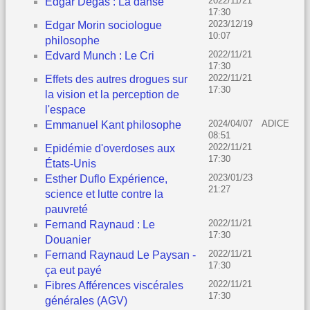
2022/11/21
Edgar Degas : La danse
17:30
2023/12/19
Edgar Morin sociologue
10:07
philosophe
2022/11/21
Edvard Munch : Le Cri
17:30
2022/11/21
Effets des autres drogues sur
17:30
la vision et la perception de
l'espace
2024/04/07
ADICE
Emmanuel Kant philosophe
08:51
2022/11/21
Epidémie d'overdoses aux
17:30
États-Unis
2023/01/23
Esther Duflo Expérience,
21:27
science et lutte contre la
pauvreté
2022/11/21
Fernand Raynaud : Le
17:30
Douanier
2022/11/21
Fernand Raynaud Le Paysan -
17:30
ça eut payé
2022/11/21
Fibres Afférences viscérales
17:30
générales (AGV)