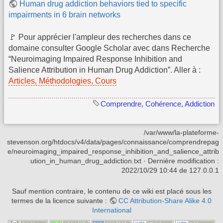
Human drug addiction behaviors tied to specific
impairments in 6 brain networks
🚩 Pour apprécier l'ampleur des recherches dans ce
domaine consulter Google Scholar avec dans Recherche
“Neuroimaging Impaired Response Inhibition and
Salience Attribution in Human Drug Addiction”. Aller à :
Articles, Méthodologies, Cours
Comprendre
,
Cohérence
,
Addiction
/var/www/la-plateforme-
stevenson.org/htdocs/v4/data/pages/connaissance/comprendrepag
e/neuroimaging_impaired_response_inhibition_and_salience_attrib
ution_in_human_drug_addiction.txt
· Dernière modification :
2022/10/29 10:44
de
127.0.0.1
Sauf mention contraire, le contenu de ce wiki est placé sous les
termes de la licence suivante :
CC Attribution-Share Alike 4.0
International