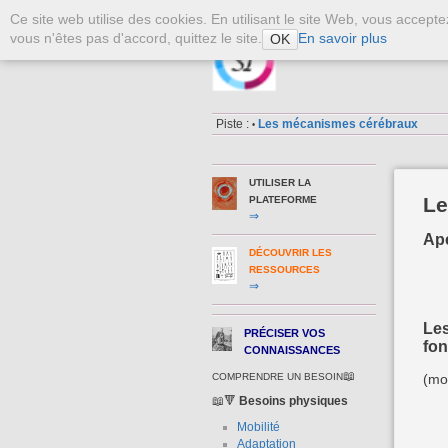
Ce site web utilise des cookies. En utilisant le site Web, vous accept
vous n'êtes pas d'accord, quittez le site.
En savoir plus
OK
La Plateforme S
Piste :
Les mécanismes cérébraux
•
UTILISER LA
Le
PLATEFORME
⇒
Ap
DÉCOUVRIR LES
RESSOURCES
⇒
Les
PRÉCISER VOS
fo
CONNAISSANCES
📖
COMPRENDRE UN BESOIN
(mo
📖🔻
Besoins physiques
Mobilité
Adaptation