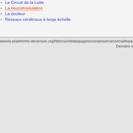
Le Circuit de la Lutte
La neuromodulation
La douleur
Réseaux cérébraux à large échelle
/www/la-plateforme-stevenson.org/htdocs/v4/data/pages/connaissance/connaitre
Dernière m