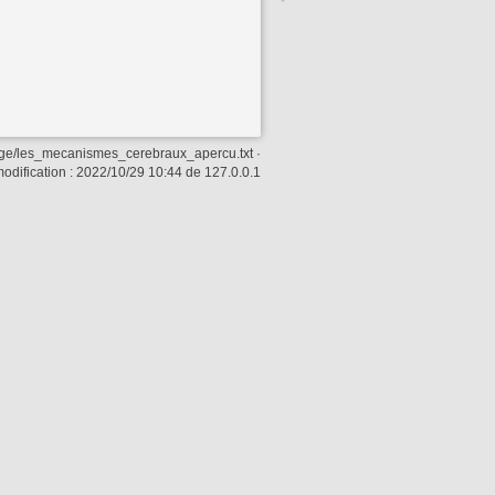
page/les_mecanismes_cerebraux_apercu.txt
·
odification :
2022/10/29 10:44
de
127.0.0.1