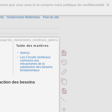
S'identifier
ment que vous avez lu et compris notre politique de confidentialité. Si
nts
Gestionnaire Multimédia
Plan du site
repage:les_mecanismes_cerebraux_apercu
Table des matières
Aperçu
Les Circuits cérébraux
communs aux
mécanismes de la
satisfaction des besoins
fondamentaux
action des besoins