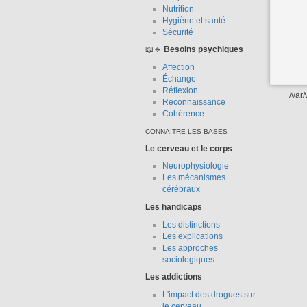
Nutrition
Hygiène et santé
Sécurité
📖🔹
Besoins psychiques
Affection
Échange
Réflexion
/var
Reconnaissance
Cohérence
CONNAITRE LES BASES
Le cerveau et le corps
Neurophysiologie
Les mécanismes
cérébraux
Les handicaps
Les distinctions
Les explications
Les approches
sociologiques
Les addictions
L'impact des drogues sur
le cerveau