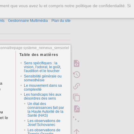
S'identifier
ment que vous avez lu et compris notre politique de confidentialité. Si
nts
Gestionnaire Multimédia
Plan du site
connaitrepage:systeme_nerveux_sensoriel
Table des matières
Sens spécifiques : la
vision, l'odorat, le goût,
l'audition et le toucher
Sensibilité générale ou
somesthésie
la
Le mouvement dans sa
s
complexité
Les handicaps liés aux
désordres des sens
Un état des
connaissances fait par
ou
la Haute Autorité de la
Santé (HAS)
et le
Les observations de
Josef Schovanec
Les observations de