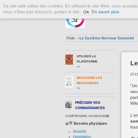
Ce site web utilise des cookies. En utilisant le site Web, vous accept
vous n'êtes pas d'accord, quittez le site.
En savoir plus
OK
La Plateforme S
Piste :
Le Système Nerveux Sensoriel
•
UTILISER LA
Le
PLATEFORME
⇒
ST1
DÉCOUVRIR LES
RESSOURCES
“Un
⇒
sens
par
PRÉCISER VOS
Wik
CONNAISSANCES
L'e
📖
COMPRENDRE UN BESOIN
som
📖🔻
Besoins physiques
tou
Mobilité
Adaptation