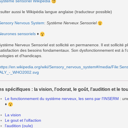
Système sensoriel Wikipédia
sulter aussi le Wikipédia langue anglaise (traducteur possible)
Sensory Nervous System
:
Système Nerveux Sensoriel
Neurones sensoriels
♦
Système Nerveux Sensoriel est sollicité en permanence. Il est sollicité
satisfaction des besoins fondamentaux. Son dysfonctionnement est à l
hologies et d'handicaps.
https://en.wikipedia.org/wiki/Sensory_nervous_system#/media/File:S
ALY_-_WHO2002.svg
s spécifiques : la vision, l'odorat, le goût, l'audition et le t
Le fonctionnement du système nerveux, les sens par l'INSERM
:
un
♦
La vision
Le gout et l'olfaction
l'audition (ouIe)