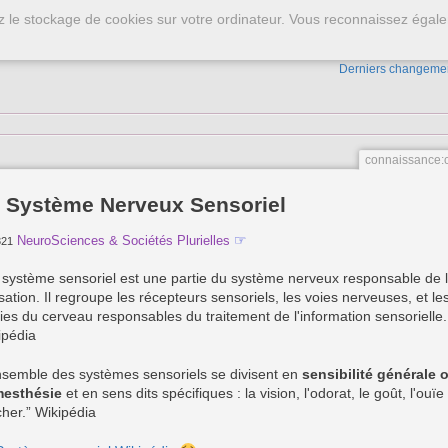
ez le stockage de cookies sur votre ordinateur. Vous reconnaissez égale
tevenson
Derniers changeme
connaissance:
 Système Nerveux Sensoriel
☞
NeuroSciences & Sociétés Plurielles
321
 système sensoriel est une partie du système nerveux responsable de 
ation. Il regroupe les récepteurs sensoriels, les voies nerveuses, et le
ties du cerveau responsables du traitement de l'information sensorielle.
ipédia
nsemble des systèmes sensoriels se divisent en
sensibilité générale 
esthésie
et en sens dits spécifiques : la vision, l'odorat, le goût, l'ouïe 
cher.” Wikipédia