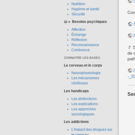
Nutrition
Hygiène et santé
Con
Sécurité
📖🔹
Besoins psychiques
Affection
Échange
Réflexion
Reconnaissance
🚩 
Cohérence
de 
CONNAITRE LES BASES
pat
Le cerveau et le corps
Neurophysiologie
-_D
Les mécanismes
cérébraux
Les handicaps
Sen
Les distinctions
Les explications
Les approches
sociologiques
Les addictions
L'impact des drogues sur
le cerveau