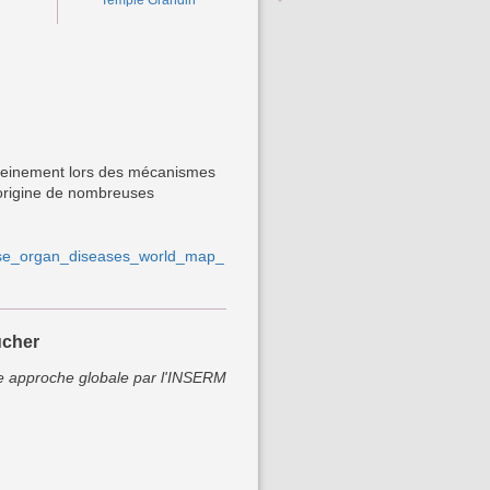
Temple Grandin
 pleinement lors des mécanismes
'origine de nombreuses
ense_organ_diseases_world_map_
oucher
e approche globale par l'INSERM