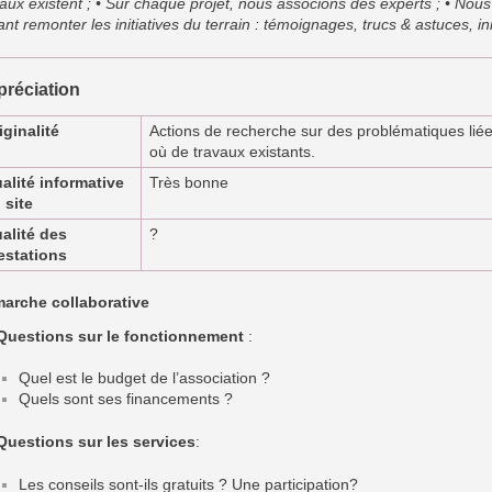
vaux existent ; • Sur chaque projet, nous associons des experts ; • Nou
ant remonter les initiatives du terrain : témoignages, trucs & astuces, ini
réciation
iginalité
Actions de recherche sur des problématiques lié
où de travaux existants.
alité informative
Très bonne
 site
alité des
?
estations
arche collaborative
Questions sur le fonctionnement
:
Quel est le budget de l’association ?
Quels sont ses financements ?
Questions sur les services
:
Les conseils sont-ils gratuits ? Une participation?