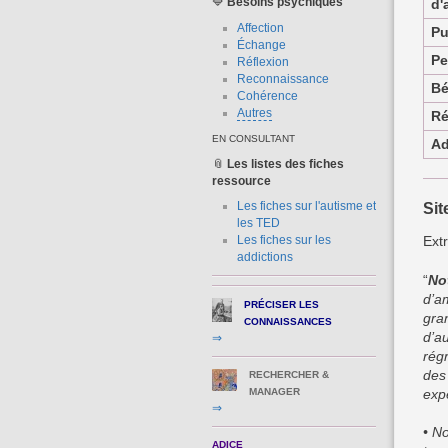
🔷
Besoins
psychiques
d'
Affection
Pu
Échange
Pe
Réflexion
Reconnaissance
Bé
Cohérence
Autres
Ré
EN CONSULTANT
Ad
📎
Les
listes des fiches
ressource
Les fiches sur l'autisme et
Sit
les TED
Ext
Les fiches sur les
addictions
“
No
d’a
PRÉCISER LES
gra
CONNAISSANCES
d’a
⇒
régr
des
RECHERCHER &
exp
MANAGER
⇒
• N
ADICE