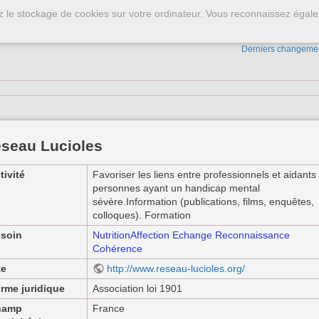
ez le stockage de cookies sur votre ordinateur. Vous reconnaissez égale
tevenson
Derniers changeme
seau Lucioles
tivité
Favoriser les liens entre professionnels et aidants
personnes ayant un handicap mental
sévère.Information (publications, films, enquêtes,
colloques). Formation
soin
Nutrition
Affection
Echange
Reconnaissance
Cohérence
te
http://www.reseau-lucioles.org/
rme juridique
Association loi 1901
hamp
France