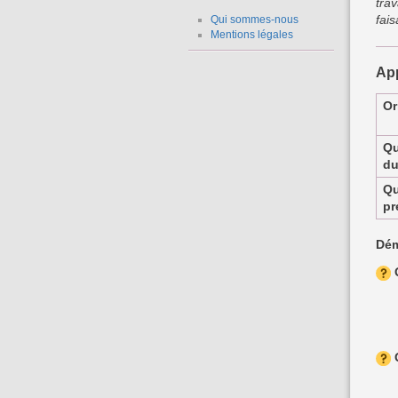
tra
fais
Qui sommes-nous
Mentions légales
App
Or
Qu
du
Qu
pr
Dém