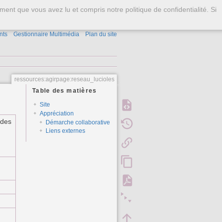
S'identifier
ment que vous avez lu et compris notre politique de confidentialité. Si
nts
Gestionnaire Multimédia
Plan du site
ressources:agirpage:reseau_lucioles
Table des matières
Site
Appréciation
 des
Démarche collaborative
Liens externes