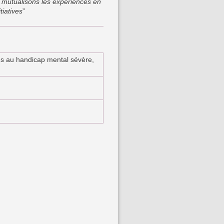
s mutualisons les expériences en
tiatives
”
es au handicap mental sévère,