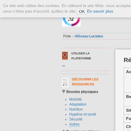
Ce site web utilise des cookies. En utilisant le site Web, vous accept
vous n'êtes pas d'accord, quittez le site.
En savoir plus
OK
La Plateforme S
Piste :
Réseau Lucioles
•
UTILISER LA
Ré
PLATEFORME
⇒
Ac
DÉCOUVRIR LES
RESSOURCES
🔻
Besoins physiques
Be
Mobilité
Adaptation
Nutrition
Si
Hygiène et santé
Fo
Sécurité
Autres
C