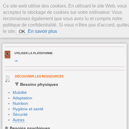
Aller au contenu
Ce site web utilise des cookies. En utilisant le site Web, vous
La Plateforme
acceptez le stockage de cookies sur votre ordinateur. Vous
Stevenson
reconnaissez également que vous avez lu et compris notre
politique de confidentialité. Si vous n'êtes pas d'accord, quitte
le site.
En savoir plus
OK
>
UTILISER LA PLATEFORME
⇒
DÉCOUVRIR LES RESSOURCES
🔻
Besoins physiques
Mobilité
Adaptation
Nutrition
Hygiène et santé
Sécurité
Autres
🔷
Besoins
psychiques