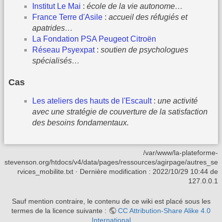
Institut Le Mai
:
école de la vie autonome…
France Terre d'Asile
:
accueil des réfugiés et
apatrides…
La Fondation PSA Peugeot Citroën
Réseau Psyexpat
:
soutien de psychologues
spécialisés…
Cas
Les ateliers des hauts de l'Escault
:
une activité
avec une stratégie de couverture de la satisfaction
des besoins fondamentaux.
/var/www/la-plateforme-
stevenson.org/htdocs/v4/data/pages/ressources/agirpage/autres_se
rvices_mobilite.txt
· Dernière modification :
2022/10/29 10:44
de
127.0.0.1
Sauf mention contraire, le contenu de ce wiki est placé sous les
termes de la licence suivante :
CC Attribution-Share Alike 4.0
International