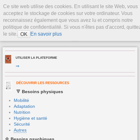
Aller au contenu
Ce site web utilise des cookies. En utilisant le site Web, vous
La Plateforme
acceptez le stockage de cookies sur votre ordinateur. Vous
Stevenson
reconnaissez également que vous avez lu et compris notre
politique de confidentialité. Si vous n'êtes pas d'accord, quitte
le site.
En savoir plus
OK
>
UTILISER LA PLATEFORME
⇒
DÉCOUVRIR LES RESSOURCES
🔻
Besoins physiques
Mobilité
Adaptation
Nutrition
Hygiène et santé
Sécurité
Autres
🔷
Besoins
psychiques