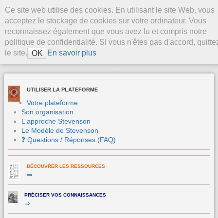
Aller au contenu
Ce site web utilise des cookies. En utilisant le site Web, vous
La Plateforme
acceptez le stockage de cookies sur votre ordinateur. Vous
Stevenson
reconnaissez également que vous avez lu et compris notre
politique de confidentialité. Si vous n'êtes pas d'accord, quitte
le site.
En savoir plus
OK
>
UTILISER LA PLATEFORME
Votre plateforme
Son organisation
L'approche Stevenson
Le Modèle de Stevenson
❓ Questions / Réponses (FAQ)
DÉCOUVRER LES RESSOURCES
⇒
PRÉCiSER VOS CONNAISSANCES
⇒