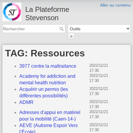
Aller au contenu
La Plateforme
Stevenson
>
TAG: Ressources
2022/11/21
3977 contre la maltraitance
17:30
2022/11/21
Academy for addiction and
17:30
mental health nutrition
2022/11/21
Acquérir un permis (les
17:30
différentes possibilités)
2022/11/21
ADMR
17:30
2022/11/21
Adresses d'appui en matériel
17:30
pour la mobilité (Caen-14-)
2022/11/21
AEVE (Autisme Espoir Vers
17:30
l’École)