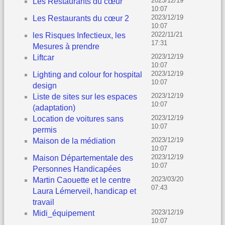
2023/12/19
Les Restaurants du cœur
10:07
2023/12/19
Les Restaurants du cœur 2
10:07
2022/11/21
les Risques Infectieux, les
17:31
Mesures à prendre
2023/12/19
Liftcar
10:07
2023/12/19
Lighting and colour for hospital
10:07
design
2023/12/19
Liste de sites sur les espaces
10:07
(adaptation)
2023/12/19
Location de voitures sans
10:07
permis
2023/12/19
Maison de la médiation
10:07
2023/12/19
Maison Départementale des
10:07
Personnes Handicapées
2023/03/20
Martin Caouette et le centre
07:43
Laura Lémerveil, handicap et
travail
2023/12/19
Midi_équipement
10:07