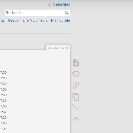
S'identifier
nts
Gestionnaire Multimédia
Plan du site
tag:connaitre
17:30
17:30
17:30
17:30
17:30
17:30
17:30
11:32
17:30
17:30
16:37