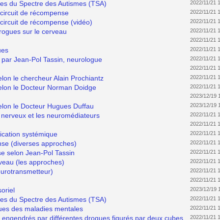
bles du Spectre des Autismes (TSA)
2022/11/21 
e circuit de récompense
2022/11/21 
 circuit de récompense (vidéo)
2022/11/21 
drogues sur le cerveau
2022/11/21 
2022/11/21 
ues
2022/11/21 
par Jean-Pol Tassin, neurologue
2022/11/21 
2022/11/21 
elon le chercheur Alain Prochiantz
2022/11/21 
selon le Docteur Norman Doidge
2022/11/21 
2023/12/19 
selon le Docteur Hugues Duffau
2023/12/19 
x nerveux et les neuromédiateurs
2022/11/21 
2022/11/21 
plication systémique
2022/11/21 
nse (diverses approches)
2022/11/21 
se selon Jean-Pol Tassin
2022/11/21 
veau (les approches)
2022/11/21 
urotransmetteur)
2022/11/21 
2022/11/21 
oriel
2023/12/19 
es du Spectre des Autismes (TSA)
2022/11/21 
ues des maladies mentales
2022/11/21 
rs engendrés par différentes drogues figurés par deux cubes
2022/11/21 