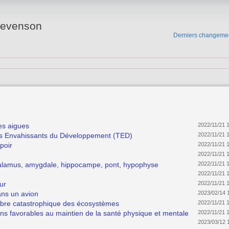
tevenson
Derniers changeme
es aigues
2022/11/21 
es Envahissants du Développement (TED)
2022/11/21 
poir
2022/11/21 
2022/11/21 
alamus, amygdale, hippocampe, pont, hypophyse
2022/11/21 
2022/11/21 
ur
2022/11/21 
ans un avion
2023/02/14 
ilibre catastrophique des écosystèmes
2022/11/21 
ions favorables au maintien de la santé physique et mentale
2022/11/21 
2023/03/12 